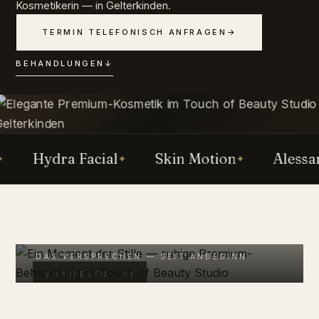
Kosmetikerin — in Gelterkinden.
TERMIN TELEFONISCH ANFRAGEN
→
BEHANDLUNGEN
↓
Hydra Facial
Skin Motion
Alessandr
„Pure Berührung. Unser Wissen. Ihr
Wohlgefühl."
DAS VERSPRECHEN — SEIT ANBEGINN
MANIFESTO · 01