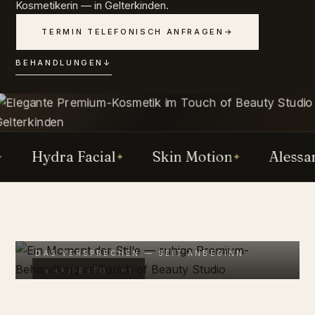
Kosmetikerin — in Gelterkinden.
TERMIN TELEFONISCH ANFRAGEN
→
BEHANDLUNGEN
↓
Hydra Facial
Skin Motion
Alessandr
„Pure Berührung. Unser Wissen. Ihr
Wohlgefühl."
DAS VERSPRECHEN — SEIT ANBEGINN
MANIFESTO · 01